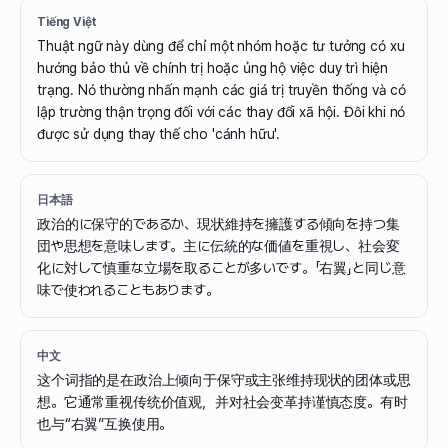
Tiếng Việt
Thuật ngữ này dùng để chỉ một nhóm hoặc tư tưởng có xu
hướng bảo thủ về chính trị hoặc ủng hộ việc duy trì hiện
trạng. Nó thường nhấn mạnh các giá trị truyền thống và có
lập trường thận trọng đối với các thay đổi xã hội. Đôi khi nó
được sử dụng thay thế cho 'cánh hữu'.
日本語
政治的に保守的であるか、現状維持を擁護する傾向を持つ集
団や思想を意味します。主に伝統的な価値を重視し、社会変
化に対して慎重な立場を取ることが多いです。「右翼」と同じ意
味で使われることもあります。
中文
这个词指的是在政治上倾向于保守或主张维持现状的团体或思
想。它通常重视传统价值观，并对社会变革持谨慎态度。有时
也与“右翼”互换使用。