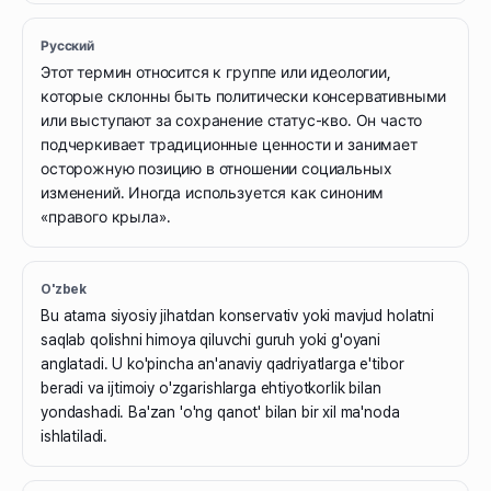
Русский
Этот термин относится к группе или идеологии,
которые склонны быть политически консервативными
или выступают за сохранение статус-кво. Он часто
подчеркивает традиционные ценности и занимает
осторожную позицию в отношении социальных
изменений. Иногда используется как синоним
«правого крыла».
O'zbek
Bu atama siyosiy jihatdan konservativ yoki mavjud holatni
saqlab qolishni himoya qiluvchi guruh yoki g'oyani
anglatadi. U ko'pincha an'anaviy qadriyatlarga e'tibor
beradi va ijtimoiy o'zgarishlarga ehtiyotkorlik bilan
yondashadi. Ba'zan 'o'ng qanot' bilan bir xil ma'noda
ishlatiladi.