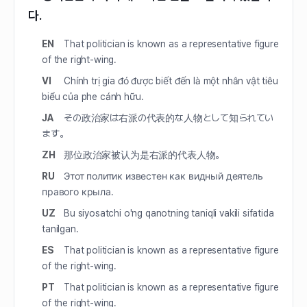
다.
EN
That politician is known as a representative figure
of the right-wing.
VI
Chính trị gia đó được biết đến là một nhân vật tiêu
biểu của phe cánh hữu.
JA
その政治家は右派の代表的な人物として知られてい
ます。
ZH
那位政治家被认为是右派的代表人物。
RU
Этот политик известен как видный деятель
правого крыла.
UZ
Bu siyosatchi o'ng qanotning taniqli vakili sifatida
tanilgan.
ES
That politician is known as a representative figure
of the right-wing.
PT
That politician is known as a representative figure
of the right-wing.