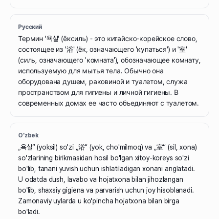
Русский
Термин '욕실' (ёксиль) - это китайско-корейское слово,
состоящее из '浴' (ёк, означающего 'купаться') и '室'
(силь, означающего 'комната'), обозначающее комнату,
используемую для мытья тела. Обычно она
оборудована душем, раковиной и туалетом, служа
пространством для гигиены и личной гигиены. В
современных домах ее часто объединяют с туалетом.
O'zbek
„욕실“ (yoksil) so'zi „浴“ (yok, cho'milmoq) va „室“ (sil, xona)
so'zlarining birikmasidan hosil bo'lgan xitoy-koreys so'zi
bo'lib, tanani yuvish uchun ishlatiladigan xonani anglatadi.
U odatda dush, lavabo va hojatxona bilan jihozlangan
bo'lib, shaxsiy gigiena va parvarish uchun joy hisoblanadi.
Zamonaviy uylarda u ko'pincha hojatxona bilan birga
bo'ladi.