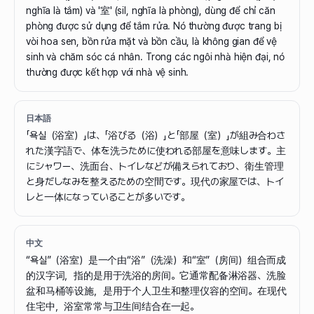
nghĩa là tắm) và '室' (sil, nghĩa là phòng), dùng để chỉ căn
phòng được sử dụng để tắm rửa. Nó thường được trang bị
vòi hoa sen, bồn rửa mặt và bồn cầu, là không gian để vệ
sinh và chăm sóc cá nhân. Trong các ngôi nhà hiện đại, nó
thường được kết hợp với nhà vệ sinh.
日本語
「욕실（浴室）」は、「浴びる（浴）」と「部屋（室）」が組み合わさ
れた漢字語で、体を洗うために使われる部屋を意味します。主
にシャワー、洗面台、トイレなどが備えられており、衛生管理
と身だしなみを整えるための空間です。現代の家屋では、トイ
レと一体になっていることが多いです。
中文
“욕실”（浴室）是一个由“浴”（洗澡）和“室”（房间）组合而成
的汉字词，指的是用于洗浴的房间。它通常配备淋浴器、洗脸
盆和马桶等设施，是用于个人卫生和整理仪容的空间。在现代
住宅中，浴室常常与卫生间结合在一起。