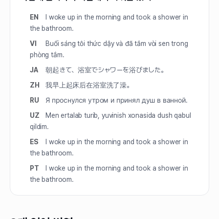
EN
I woke up in the morning and took a shower in
the bathroom.
VI
Buổi sáng tôi thức dậy và đã tắm vòi sen trong
phòng tắm.
JA
朝起きて、浴室でシャワーを浴びました。
ZH
我早上起床后在浴室洗了澡。
RU
Я проснулся утром и принял душ в ванной.
UZ
Men ertalab turib, yuvinish xonasida dush qabul
qildim.
ES
I woke up in the morning and took a shower in
the bathroom.
PT
I woke up in the morning and took a shower in
the bathroom.