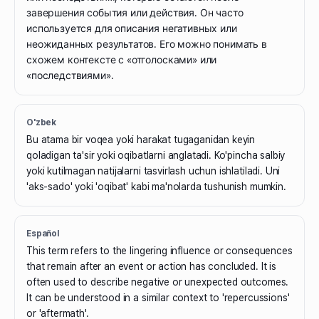
завершения события или действия. Он часто
используется для описания негативных или
неожиданных результатов. Его можно понимать в
схожем контексте с «отголосками» или
«последствиями».
O'zbek
Bu atama bir voqea yoki harakat tugaganidan keyin
qoladigan ta'sir yoki oqibatlarni anglatadi. Ko'pincha salbiy
yoki kutilmagan natijalarni tasvirlash uchun ishlatiladi. Uni
'aks-sado' yoki 'oqibat' kabi ma'nolarda tushunish mumkin.
Español
This term refers to the lingering influence or consequences
that remain after an event or action has concluded. It is
often used to describe negative or unexpected outcomes.
It can be understood in a similar context to 'repercussions'
or 'aftermath'.