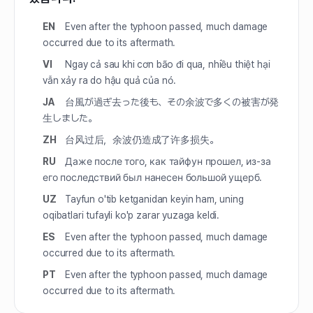
EN
Even after the typhoon passed, much damage
occurred due to its aftermath.
VI
Ngay cả sau khi cơn bão đi qua, nhiều thiệt hại
vẫn xảy ra do hậu quả của nó.
JA
台風が過ぎ去った後も、その余波で多くの被害が発
生しました。
ZH
台风过后，余波仍造成了许多损失。
RU
Даже после того, как тайфун прошел, из-за
его последствий был нанесен большой ущерб.
UZ
Tayfun o'tib ketganidan keyin ham, uning
oqibatlari tufayli ko'p zarar yuzaga keldi.
ES
Even after the typhoon passed, much damage
occurred due to its aftermath.
PT
Even after the typhoon passed, much damage
occurred due to its aftermath.