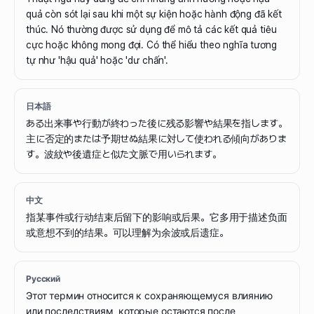
quả còn sót lại sau khi một sự kiện hoặc hành động đã kết
thúc. Nó thường được sử dụng để mô tả các kết quả tiêu
cực hoặc không mong đợi. Có thể hiểu theo nghĩa tương
tự như 'hậu quả' hoặc 'dư chấn'.
日本語
ある出来事や行動が終わった後に残る影響や結果を指します。
主に否定的または予期せぬ結果に対して使われる傾向がありま
す。波紋や後遺症と似た文脈で用いられます。
中文
指某事件或行动结束后留下的影响或后果。它多用于描述负面
或意想不到的结果。可以理解为余波或后遗症。
Русский
Этот термин относится к сохраняющемуся влиянию
или последствиям, которые остаются после