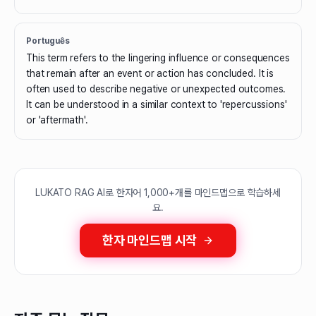
Português
This term refers to the lingering influence or consequences
that remain after an event or action has concluded. It is
often used to describe negative or unexpected outcomes.
It can be understood in a similar context to 'repercussions'
or 'aftermath'.
LUKATO RAG AI로 한자어 1,000+개를 마인드맵으로 학습하세
요.
한자 마인드맵 시작