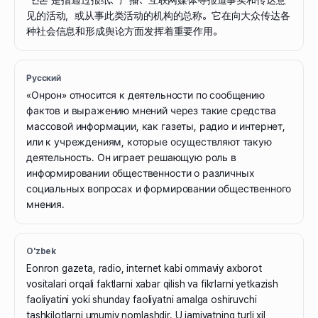
“언론”是指通过报纸、广播、互联网媒体等报道事实和传达意
见的活动，或从事此类活动的机构的总称。它在向大众传达各
种社会信息和形成舆论方面发挥着重要作用。
Русский
«Онрон» относится к деятельности по сообщению
фактов и выражению мнений через такие средства
массовой информации, как газеты, радио и интернет,
или к учреждениям, которые осуществляют такую
деятельность. Он играет решающую роль в
информировании общественности о различных
социальных вопросах и формировании общественного
мнения.
O'zbek
Eonron gazeta, radio, internet kabi ommaviy axborot
vositalari orqali faktlarni xabar qilish va fikrlarni yetkazish
faoliyatini yoki shunday faoliyatni amalga oshiruvchi
tashkilotlarni umumiy nomlashdir. U jamiyatning turli xil