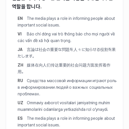
역할을 합니다.
EN
The media plays a role in informing people about
important social issues.
VI
Báo chí đóng vai trò thông báo cho mọi người về
các vấn đề xã hội quan trọng.
JA
言論は社会の重要な問題を人々に知らせる役割を果
たします。
ZH
媒体在向人们传达重要的社会问题方面发挥着作
用。
RU
Средства массовой информации играют роль
в информировании людей о важных социальных
проблемах.
UZ
Ommaviy axborot vositalari jamiyatning muhim
muammolarini odamlarga yetkazishda rol o'ynaydi.
ES
The media plays a role in informing people about
important social issues.