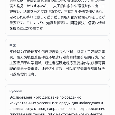
実験とは、ある仮説や理論が正しいかを確認したり、新しい事
実を発見したりするために、人工的な条件や環境を作り出して
観察し、結果を分析する行為です。主に科学分野で用いられ、
定められた手順に従って繰り返し再現可能な結果を得ることが
重要です。これにより、知識を拡張し、問題解決に必要な情報
を得ることができます。
中文
实验是为了验证某个假设或理论是否正确，或者为了发现新事
实，而人为地创造条件或环境进行观察和结果分析的行为。它
主要应用于科学领域，通过遵循既定程序重复操作以获得可再
现的结果至关重要。通过这个过程，可以扩展知识并获取解决
问题所需的信息。
Русский
Эксперимент - это действие по созданию
искусственных условий или среды для наблюдения и
анализа результатов, направленное на подтверждение
гипотезы или теории, либо на открытие новых фактов.