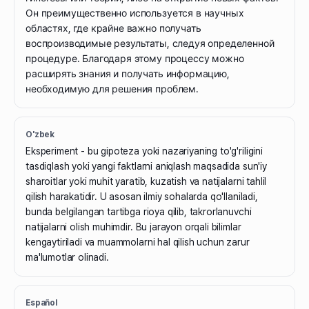
Он преимущественно используется в научных
областях, где крайне важно получать
воспроизводимые результаты, следуя определенной
процедуре. Благодаря этому процессу можно
расширять знания и получать информацию,
необходимую для решения проблем.
O'zbek
Eksperiment - bu gipoteza yoki nazariyaning to'g'riligini
tasdiqlash yoki yangi faktlarni aniqlash maqsadida sun'iy
sharoitlar yoki muhit yaratib, kuzatish va natijalarni tahlil
qilish harakatidir. U asosan ilmiy sohalarda qo'llaniladi,
bunda belgilangan tartibga rioya qilib, takrorlanuvchi
natijalarni olish muhimdir. Bu jarayon orqali bilimlar
kengaytiriladi va muammolarni hal qilish uchun zarur
ma'lumotlar olinadi.
Español