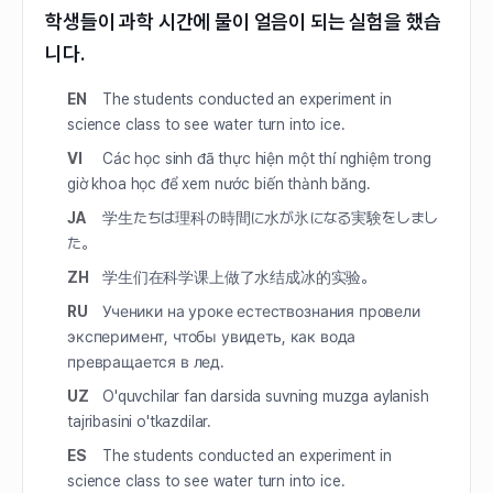
학생들이 과학 시간에 물이 얼음이 되는 실험을 했습
니다.
EN
The students conducted an experiment in
science class to see water turn into ice.
VI
Các học sinh đã thực hiện một thí nghiệm trong
giờ khoa học để xem nước biến thành băng.
JA
学生たちは理科の時間に水が氷になる実験をしまし
た。
ZH
学生们在科学课上做了水结成冰的实验。
RU
Ученики на уроке естествознания провели
эксперимент, чтобы увидеть, как вода
превращается в лед.
UZ
O'quvchilar fan darsida suvning muzga aylanish
tajribasini o'tkazdilar.
ES
The students conducted an experiment in
science class to see water turn into ice.