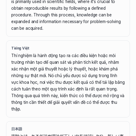
is primarily used in scientific fields, where it's crucial to
obtain reproducible results by following a defined
procedure. Through this process, knowledge can be
expanded and information necessary for problem-solving
can be acquired.
Tiếng Việt
Thí nghiệm là hành động tạo ra các điều kiện hoặc môi
trường nhân tạo để quan sát và phân tích kết quả, nhằm
xác nhận một giả thuyết hoặc lý thuyết, hoặc khám phá
những sự thật mới. Nó chủ yếu được sử dụng trong lĩnh
vực khoa học, nơi việc thu được kết quả có thể tái lập bằng
cách tuân theo một quy trình xác định là rất quan trọng.
Thông qua quá trình này, kiến thức có thể được mở rộng và
thông tin cần thiết để giải quyết vấn đề có thể được thu
thập.
日本語