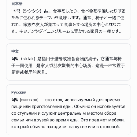
日本語
「식탁（シクタク）」は、食事をしたり、食べ物を準備したりする
ために使われるテーブルを意味します。通常、椅子と一緒に使
われ、家族や友人が集まって食事をする場所の中心となりま
す。キッチンやダイニングルームに置かれる家具の一種です。
中文
식탁（siktak）是指用于进餐或准备食物的桌子。它通常与椅
子一同使用，是家人或朋友聚餐的中心场所。这是一种常置于
厨房或餐厅的家具。
Русский
식탁 (сиктхак) — это стол, используемый для приема
пищи или приготовления еды. Обычно он используется
со стульями и служит центральным местом сбора
семьи или друзей во время еды. Это предмет мебели,
который обычно находится на кухне или в столовой.