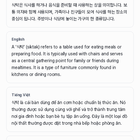
식탁은 식사를 하거나 음식을 준비할 때 사용하는 상을 의미합니다. 보
통 의자와 함께 사용되며, 가족이나 친구들이 모여 식사를 하는 장소의
중심이 됩니다. 주방이나 식당에 놓이는 가구의 한 종류입니다.
English
A '식탁' (siktak) refers to a table used for eating meals or
preparing food. It is typically used with chairs and serves
as a central gathering point for family or friends during
mealtimes. It is a type of furniture commonly found in
kitchens or dining rooms.
Tiếng Việt
식탁 là cái bàn dùng để ăn cơm hoặc chuẩn bị thức ăn. Nó
thường được sử dụng cùng với ghế và trở thành trung tâm
nơi gia đình hoặc bạn bè tụ tập ăn uống. Đây là một loại đồ
nội thất thường được đặt trong nhà bếp hoặc phòng ăn.