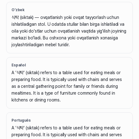
O'zbek
식탁 (siktak) — ovqatlanish yoki ovqat tayyorlash uchun
ishlatiladigan stol. U odatda stullar bilan birga ishlatiladi va
oila yoki do'stlar uchun ovqatlanish vaqtida yig'ilish joyining
markazi bo'ladi. Bu oshxona yoki ovqatlanish xonasiga
joylashtiriladigan mebel turidir.
Español
A '식탁' (siktak) refers to a table used for eating meals or
preparing food. It is typically used with chairs and serves
as a central gathering point for family or friends during
mealtimes. It is a type of furniture commonly found in
kitchens or dining rooms.
Português
A '식탁' (siktak) refers to a table used for eating meals or
preparing food. It is typically used with chairs and serves