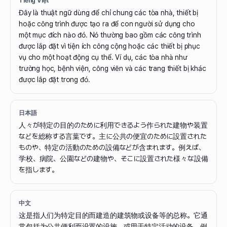
Tiếng Việt
Đây là thuật ngữ dùng để chỉ chung các tòa nhà, thiết bị
hoặc công trình được tạo ra để con người sử dụng cho
một mục đích nào đó. Nó thường bao gồm các công trình
được lắp đặt vì tiện ích công cộng hoặc các thiết bị phục
vụ cho một hoạt động cụ thể. Ví dụ, các tòa nhà như
trường học, bệnh viện, công viên và các trang thiết bị khác
được lắp đặt trong đó.
日本語
人々が特定の目的のために利用できるよう作られた建物や装置
などを総称する言葉です。主に公共の便宜のために設置された
ものや、特定の活動のための設備などが含まれます。例えば、
学校、病院、公園などの建物や、そこに設置された様々な設備
を指します。
中文
这是指人们为特定目的而建造的建筑物或设备等的总称。它通
常包括为公共便利而设置的设施，或用于特定活动的设备。例