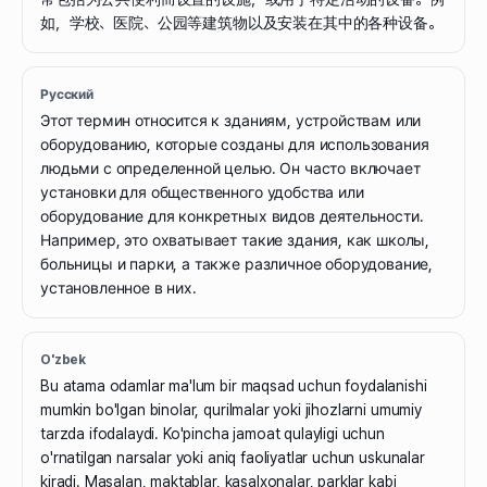
如，学校、医院、公园等建筑物以及安装在其中的各种设备。
Русский
Этот термин относится к зданиям, устройствам или
оборудованию, которые созданы для использования
людьми с определенной целью. Он часто включает
установки для общественного удобства или
оборудование для конкретных видов деятельности.
Например, это охватывает такие здания, как школы,
больницы и парки, а также различное оборудование,
установленное в них.
O'zbek
Bu atama odamlar ma'lum bir maqsad uchun foydalanishi
mumkin bo'lgan binolar, qurilmalar yoki jihozlarni umumiy
tarzda ifodalaydi. Ko'pincha jamoat qulayligi uchun
o'rnatilgan narsalar yoki aniq faoliyatlar uchun uskunalar
kiradi. Masalan, maktablar, kasalxonalar, parklar kabi