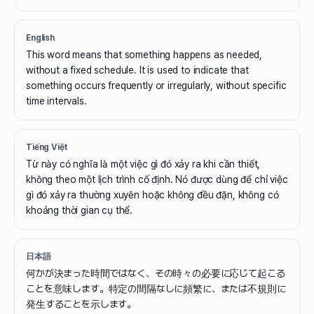
English
This word means that something happens as needed,
without a fixed schedule. It is used to indicate that
something occurs frequently or irregularly, without specific
time intervals.
Tiếng Việt
Từ này có nghĩa là một việc gì đó xảy ra khi cần thiết,
không theo một lịch trình cố định. Nó được dùng để chỉ việc
gì đó xảy ra thường xuyên hoặc không đều đặn, không có
khoảng thời gian cụ thể.
日本語
何かが決まった時間ではなく、その時々の必要に応じて起こる
ことを意味します。特定の間隔なしに頻繁に、または不規則に
発生することを示します。