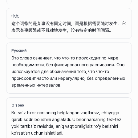
中文
这个词指的是某事没有固定时间，而是根据需要随时发生。它
表示某事频繁或不规律地发生，没有特定的时间间隔。
Русский
Это слово означает, что что-то происходит по мере
необходимости, без фиксированного расписания. Оно
используется для обозначения того, что что-то
происходит часто или нерегулярно, без определенных
временных интервалов.
O'zbek
Bu so'z biror narsaning belgilangan vaqtlarsiz, ehtiyojga
qarab sodir bo'lishini anglatadi. U biror narsaning tez-tez
yoki tartibsiz ravishda, aniq vaqt oralig'isiz ro'y berishini
ko'rsatish uchun ishlatiladi.