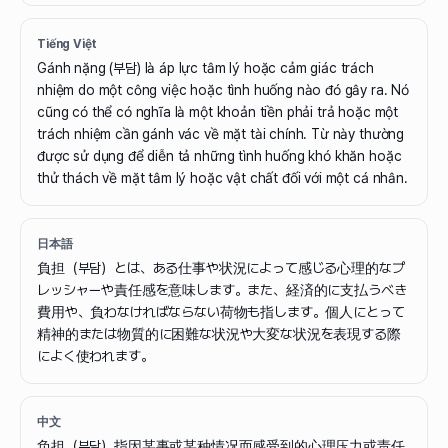
Tiếng Việt
Gánh nặng (부담) là áp lực tâm lý hoặc cảm giác trách
nhiệm do một công việc hoặc tình huống nào đó gây ra. Nó
cũng có thể có nghĩa là một khoản tiền phải trả hoặc một
trách nhiệm cần gánh vác về mặt tài chính. Từ này thường
được sử dụng để diễn tả những tình huống khó khăn hoặc
thử thách về mặt tâm lý hoặc vật chất đối với một cá nhân.
日本語
負担（부담）とは、ある仕事や状況によって感じる心理的なプ
レッシャーや責任感を意味します。また、経済的に支払うべき
費用や、負わなければならない荷物も指します。個人にとって
精神的または物質的に困難な状況や大変な状況を表現する際
によく使われます。
中文
负担（부담）指因某事或某种情况而感受到的心理压力或责任