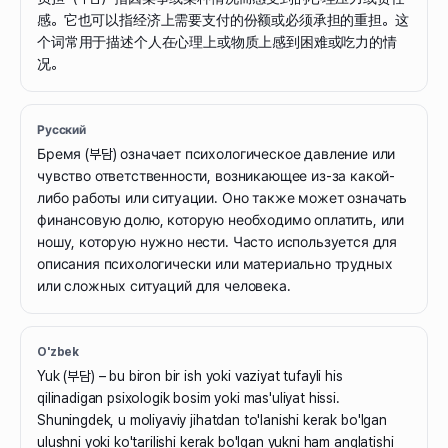
感。它也可以指经济上需要支付的份额或必须承担的重担。这
个词常用于描述个人在心理上或物质上感到困难或吃力的情
况。
Русский
Бремя (부담) означает психологическое давление или
чувство ответственности, возникающее из-за какой-
либо работы или ситуации. Оно также может означать
финансовую долю, которую необходимо оплатить, или
ношу, которую нужно нести. Часто используется для
описания психологически или материально трудных
или сложных ситуаций для человека.
O'zbek
Yuk (부담) – bu biron bir ish yoki vaziyat tufayli his
qilinadigan psixologik bosim yoki mas'uliyat hissi.
Shuningdek, u moliyaviy jihatdan to'lanishi kerak bo'lgan
ulushni yoki ko'tarilishi kerak bo'lgan yukni ham anglatishi