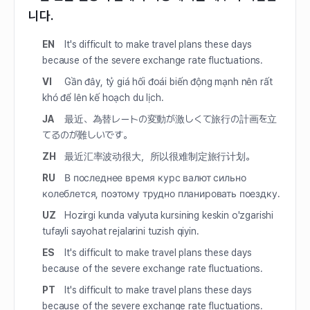
니다.
EN
It's difficult to make travel plans these days
because of the severe exchange rate fluctuations.
VI
Gần đây, tỷ giá hối đoái biến động mạnh nên rất
khó để lên kế hoạch du lịch.
JA
最近、為替レートの変動が激しくて旅行の計画を立
てるのが難しいです。
ZH
最近汇率波动很大，所以很难制定旅行计划。
RU
В последнее время курс валют сильно
колеблется, поэтому трудно планировать поездку.
UZ
Hozirgi kunda valyuta kursining keskin o'zgarishi
tufayli sayohat rejalarini tuzish qiyin.
ES
It's difficult to make travel plans these days
because of the severe exchange rate fluctuations.
PT
It's difficult to make travel plans these days
because of the severe exchange rate fluctuations.