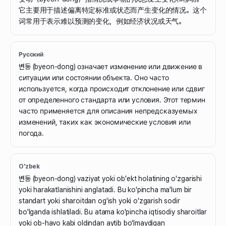
它主要用于描述偏离特定标准或状态而产生变化的情况。这个
词常用于表示难以预测的变化，例如经济状况或天气。
Русский
변동 (byeon-dong) означает изменение или движение в
ситуации или состоянии объекта. Оно часто
используется, когда происходит отклонение или сдвиг
от определенного стандарта или условия. Этот термин
часто применяется для описания непредсказуемых
изменений, таких как экономические условия или
погода.
O'zbek
변동 (byeon-dong) vaziyat yoki ob'ekt holatining o'zgarishi
yoki harakatlanishini anglatadi. Bu ko'pincha ma'lum bir
standart yoki sharoitdan og'ish yoki o'zgarish sodir
bo'lganda ishlatiladi. Bu atama ko'pincha iqtisodiy sharoitlar
yoki ob-havo kabi oldindan aytib bo'lmaydigan