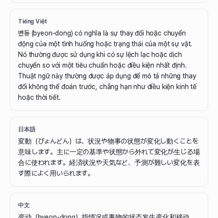
Tiếng Việt
변동 (byeon-dong) có nghĩa là sự thay đổi hoặc chuyển
động của một tình huống hoặc trạng thái của một sự vật.
Nó thường được sử dụng khi có sự lệch lạc hoặc dịch
chuyển so với một tiêu chuẩn hoặc điều kiện nhất định.
Thuật ngữ này thường được áp dụng để mô tả những thay
đổi không thể đoán trước, chẳng hạn như điều kiện kinh tế
hoặc thời tiết.
日本語
変動（びょんどん）は、状況や物事の状態が変化し動くことを
意味します。主に一定の基準や状態から外れて変化が生じる場
合に使われます。経済状況や天気など、予測が難しい変化を表
す際によく用いられます。
中文
变动（byeon-dong）指情况或事物的状态发生变化和移动。