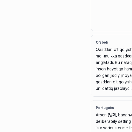
O'zbek
Qasddan o't qo'yis
mol-mulkka qasddan 
anglatadi. Bu nafaq
inson hayotiga ham
bo'lgan jiddiy jinoya
qasddan o't qo'yishn
uni qattiq jazolaydi.
Português
Arson (방화, banghwa
deliberately setting 
is a serious crime 