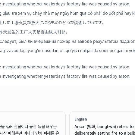
e investigating whether yesterday's factory fire was caused by arson.
 điều tra xem vụ cháy nhà máy ngày hôm qua có phải do đốt phá hay k
生した工場火災が放火によるものかどうか調査しています。
昨天发生的工厂火灾是否由纵火引起。
следует, был ли вчерашний пожар на заводе результатом поджог
agi zavoddagi yong'in qasddan o't qo'yish natijasida sodir bo'lganmi yok
e investigating whether yesterday's factory fire was caused by arson.
e investigating whether yesterday's factory fire was caused by arson.
English
불을 질러 건물이나 물건 등을 태우는
Arson (방화, banghwa) refers to 
 재산 피해뿐만 아니라 인명 피해를 유
deliberately setting fire to a buil