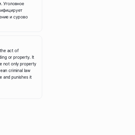
. Уголовное
лифицирует
ение и сурово
the act of
ding or property. It
se not only property
rean criminal law
e and punishes it