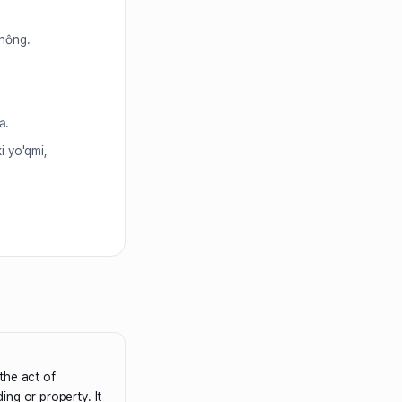
hông.
а.
i yo'qmi,
the act of
ding or property. It