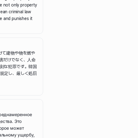
se not only property
rean criminal law
e and punishes it
けて建物や物を燃や
害だけでなく、人命
刻な犯罪です。韓国
規定し、厳しく処罰
преднамеренное
ества. Это
торое может
иальному ущербу,