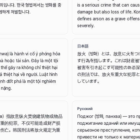
범죄입니다. 한국 형법에서는 방화를 중
is a serious crime that can cau
엄하게 처벌합니다.
damage but also loss of life. Ko
defines arson as a grave offens
severely.
日本語
wa) là hành vi cố ý phóng hỏa
放火（방화）とは、故意に火をつ
à hoặc tài sản. Đây là một tội
す行為を指します。これは財産被
thể gây ra không chỉ thiệt hại
被害を引き起こす可能性のある深
 thiệt hại về người. Luật hình
の刑法では、放火を重大な犯罪と
nh đốt phá là một tội nghiêm
しています。
 nặng.
Русский
ghwa）指故意纵火焚烧建筑物或物品
Поджог (방화, панхва) — это 
严重的犯罪，不仅可能造成财产损
поджигание зданий или имущ
员伤亡。韩国刑法将放火规定为重
серьезное преступление, ко
привести не только к матер