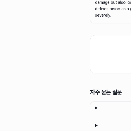
damage but also los
defines arson as a 
severely.
자주 묻는 질문