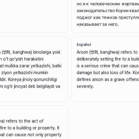
но и к человеческим жертвам
законодательство Кореи ква
поджог как тяжкое преступл
наказывает за него.
Español
h (방화, banghwa) binolarga yoki
Arson (방화, banghwa) refers to 
o't qo'yish harakatini
deliberately setting fire to a buil
at mulkka zarar yetkazishi, balki
is a serious crime that can cau
 ziyon yetkazishi mumkin
damage but also loss of life. Ko
tdir. Koreya jinoiy qonunchiligi
defines arson as a grave offens
i og'ir jinoyat deb belgilaydi va
severely.
) refers to the act of
fire to a building or property. It
that can cause not only property