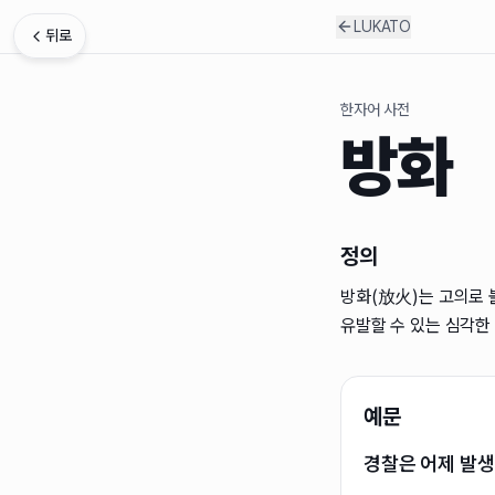
LUKATO
뒤로
한자어 사전
방화
정의
방화(放火)는 고의로 
유발할 수 있는 심각한
예문
경찰은 어제 발생