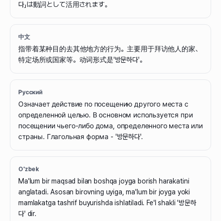
다」は動詞として活用されます。
中文
指带着某种目的去其他地方的行为。主要用于拜访他人的家、
特定场所或国家等。动词形式是'방문하다'。
Русский
Означает действие по посещению другого места с
определенной целью. В основном используется при
посещении чьего-либо дома, определенного места или
страны. Глагольная форма - '방문하다'.
O'zbek
Ma'lum bir maqsad bilan boshqa joyga borish harakatini
anglatadi. Asosan birovning uyiga, ma'lum bir joyga yoki
mamlakatga tashrif buyurishda ishlatiladi. Fe'l shakli '방문하
다' dir.