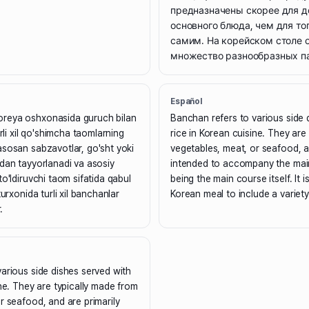
предназначены скорее для д
основного блюда, чем для то
самим. На корейском столе 
множество разнообразных п
Español
reya oshxonasida guruch bilan
Banchan refers to various side 
urli xil qo'shimcha taomlarning
rice in Korean cuisine. They are
sosan sabzavotlar, go'sht yoki
vegetables, meat, or seafood, a
dan tayyorlanadi va asosiy
intended to accompany the main
o'ldiruvchi taom sifatida qabul
being the main course itself. It
turxonida turli xil banchanlar
Korean meal to include a variet
.
arious side dishes served with
ine. They are typically made from
r seafood, and are primarily