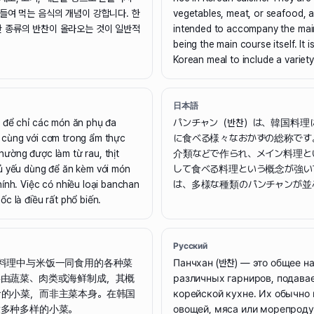
곁들여 먹는 음식의 개념이 강합니다. 한
vegetables, meat, or seafood, a
 종류의 반찬이 올라오는 것이 일반적
intended to accompany the main
being the main course itself. It
Korean meal to include a variet
日本語
 để chỉ các món ăn phụ đa
パンチャン（반찬）は、韓国料理
 cùng với cơm trong ẩm thực
に食べる様々なおかずの総称です
ường được làm từ rau, thịt
介類などで作られ、メイン料理と
ủ yếu dùng để ăn kèm với món
して食べる料理という概念が強い
ính. Việc có nhiều loại banchan
は、多様な種類のパンチャンが並
c là điều rất phổ biến.
Русский
料理中与米饭一同食用的各种菜
Панчхан (반찬) — это общее н
要由蔬菜、肉类或海鲜制成，其概
различных гарниров, подава
食的小菜，而非主菜本身。在韩国
корейской кухне. Их обычно 
放多种多样的小菜。
овощей, мяса или морепродук