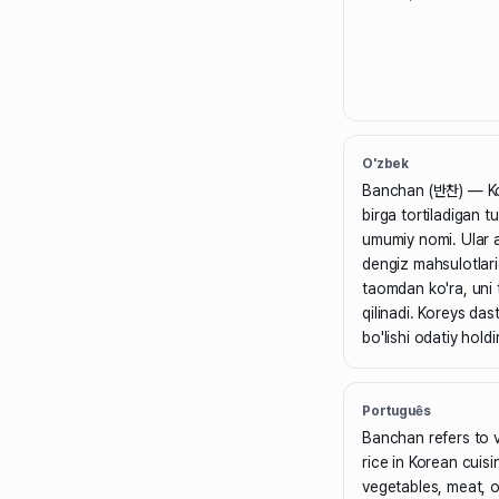
O'zbek
Banchan (반찬) — Ko
birga tortiladigan t
umumiy nomi. Ular a
dengiz mahsulotlari
taomdan ko'ra, uni t
qilinadi. Koreys das
bo'lishi odatiy holdir
Português
Banchan refers to v
rice in Korean cuis
vegetables, meat, o