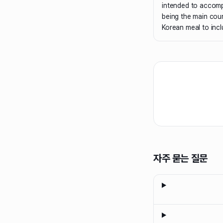
intended to accomp
being the main cours
Korean meal to incl
자주 묻는 질문