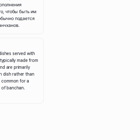
ополнения
го, чтобы быть им
обычно подается
анчханов.
dishes served with
 typically made from
nd are primarily
 dish rather than
 is common for a
y of banchan.