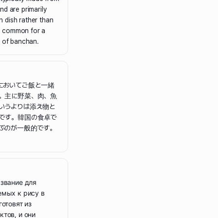
nd are primarily
 dish rather than
 is common for a
y of banchan.
においてご飯と一緒
。主に野菜、肉、魚
いうよりは添え物と
です。韓国の食卓で
ぶのが一般的です。
азвание для
емых к рису в
готовят из
тов, и они