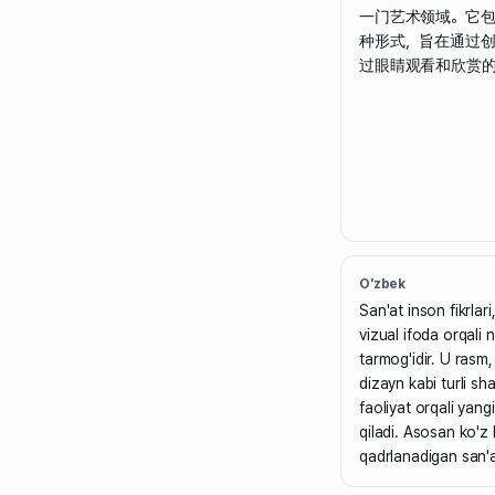
一门艺术领域。它包
种形式，旨在通过
过眼睛观看和欣赏
O'zbek
San'at inson fikrlari,
vizual ifoda orqali
tarmog'idir. U rasm,
dizayn kabi turli sha
faoliyat orqali yang
qiladi. Asosan ko'z 
qadrlanadigan san'a