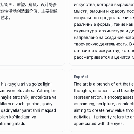
括绘画、雕塑、建筑、设计等多
искусства, которая выражае
创造性活动创造新价值。主要指通
мысли, эмоции и красоту по
的艺术。
визуального представления.
различные формы, такие как
скульптура, архитектура и ди
направлено на создание ново
творческую деятельность. В 
относится к искусству, котор
рассматривается и ценится г
Español
 his-tuyg'ulari va go'zalligini
Fine art is a branch of art that
 namoyon etuvchi san'atning bir
thoughts, emotions, and beauty
 haykaltaroshlik, arxitektura va
representation. It encompasses
kllarni o'z ichiga oladi, ijodiy
as painting, sculpture, architec
i qadriyatlar yaratishni maqsad
aiming to create new value thro
bilan ko'riladigan va
activities. It primarily refers to 
tni anglatadi.
appreciated with the eyes.