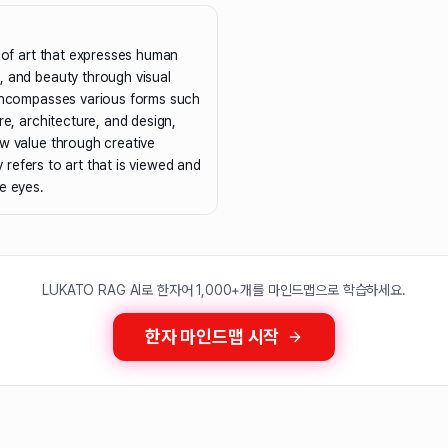
h of art that expresses human
, and beauty through visual
 encompasses various forms such
re, architecture, and design,
w value through creative
ily refers to art that is viewed and
e eyes.
LUKATO RAG AI로 한자어 1,000+개를 마인드맵으로 학습하세요.
한자 마인드맵 시작