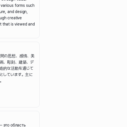
 various forms such
ture, and design,
ugh creative
art that is viewed and
人間の思想、感情、美
画、彫刻、建築、デ
造的な活動を通じて
としています。主に
。
— это область