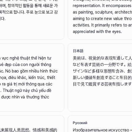
하며, 창의적인 활동을 통해 새로운 가
representation. It encompasses
목적으로 합니다. 주로 눈으로 보고 감
as painting, sculpture, architec
다.
aiming to create new value thro
activities. It primarily refers to 
appreciated with the eyes.
日本語
h vực nghệ thuật thể hiện tư
美術は、視覚的な表現を通して
vẻ đẹp của con người thông
などを表す芸術の一分野です。絵
iác. Nó bao gồm nhiều hình thức
ザインなど多様な形態を含み、創
ọa, điêu khắc, kiến trúc, thiết
新しい価値を創造することを目的
 ra giá trị mới thông qua các
目で見て鑑賞する芸術を指します
. Thuật ngữ này chủ yếu đề
 được nhìn và thưởng thức
Русский
现来展现人类思想、情感和美感的
Изобразительное искусство 