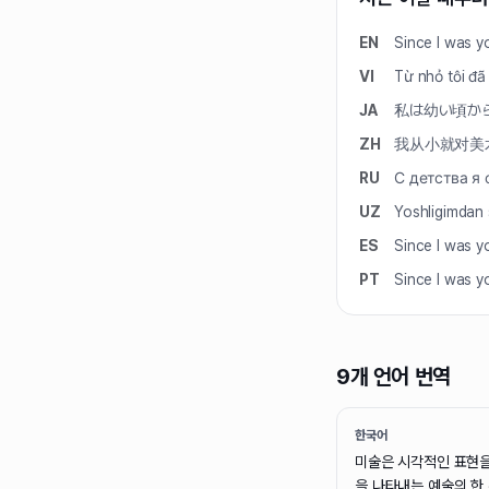
EN
Since I was yo
VI
Từ nhỏ tôi đã
JA
私は幼い頃か
ZH
我从小就对美
RU
С детства я
UZ
Yoshligimdan 
ES
Since I was yo
PT
Since I was yo
9개 언어 번역
한국어
미술은 시각적인 표현을
을 나타내는 예술의 한 