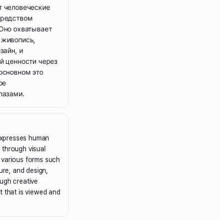
т человеческие
средством
 Оно охватывает
 живопись,
зайн, и
й ценности через
основном это
ое
лазами.
 expresses human
 through visual
 various forms such
ture, and design,
ugh creative
art that is viewed and