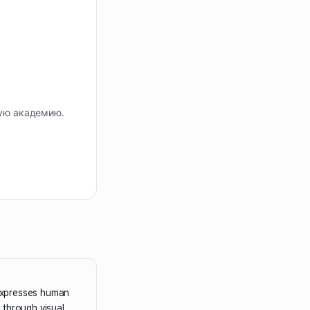
ную академию.
 expresses human
 through visual