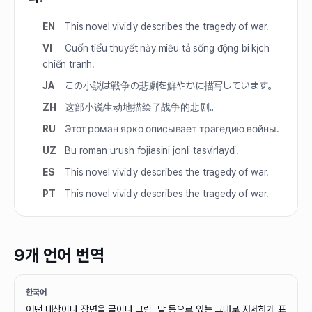
EN
This novel vividly describes the tragedy of war.
VI
Cuốn tiểu thuyết này miêu tả sống động bi kịch
chiến tranh.
JA
この小説は戦争の悲劇を鮮やかに描写しています。
ZH
这部小说生动地描绘了战争的悲剧。
RU
Этот роман ярко описывает трагедию войны.
UZ
Bu roman urush fojiasini jonli tasvirlaydi.
ES
This novel vividly describes the tragedy of war.
PT
This novel vividly describes the tragedy of war.
9개 언어 번역
한국어
어떤 대상이나 장면을 글이나 그림, 말 등으로 있는 그대로 자세하게 표