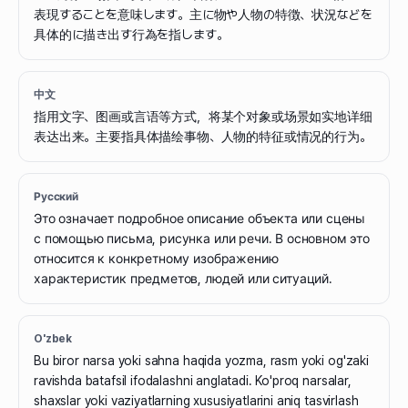
表現することを意味します。主に物や人物の特徴、状況などを
具体的に描き出す行為を指します。
中文
指用文字、图画或言语等方式，将某个对象或场景如实地详细
表达出来。主要指具体描绘事物、人物的特征或情况的行为。
Русский
Это означает подробное описание объекта или сцены
с помощью письма, рисунка или речи. В основном это
относится к конкретному изображению
характеристик предметов, людей или ситуаций.
O'zbek
Bu biror narsa yoki sahna haqida yozma, rasm yoki og'zaki
ravishda batafsil ifodalashni anglatadi. Ko'proq narsalar,
shaxslar yoki vaziyatlarning xususiyatlarini aniq tasvirlash