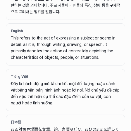
현하는 것을 의미합니다. 주로 사물이나 인물의 특징, 상황 등을 구체적
으로 그려내는 행위를 말합니다.
English
This refers to the act of expressing a subject or scene in
detail, as it is, through writing, drawing, or speech. It
primarily denotes the action of concretely depicting the
characteristics of objects, people, or situations.
Tiếng Việt
Đây là hành động mô tả chi tiết một đối tượng hoặc cảnh
vật bằng văn bản, hình ảnh hoặc lời nói. Nó chủ yếu đề cập
đến việc thể hiện cụ thể các đặc điểm của sự vật, con
người hoặc tình huống.
日本語
ある対象や場面を文章、絵、言葉などで、ありのままに詳しく