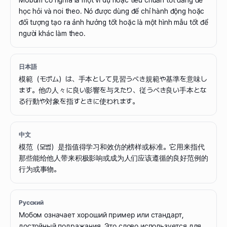
Mobum có nghĩa là một ví dụ hoặc tiêu chuẩn tốt đáng để
học hỏi và noi theo. Nó được dùng để chỉ hành động hoặc
đối tượng tạo ra ảnh hưởng tốt hoặc là một hình mẫu tốt để
người khác làm theo.
日本語
模範（モボム）は、手本として見習うべき規範や基準を意味し
ます。他の人々に良い影響を与えたり、従うべき良い手本とな
る行動や対象を指すときに使われます。
中文
模范（모범）是指值得学习和效仿的榜样或标准。它用来指代
那些能给他人带来积极影响或成为人们应该遵循的良好范例的
行为或事物。
Русский
Мобом означает хороший пример или стандарт,
достойный подражания. Это слово используется для