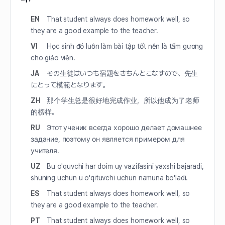
EN
That student always does homework well, so
they are a good example to the teacher.
VI
Học sinh đó luôn làm bài tập tốt nên là tấm gương
cho giáo viên.
JA
その生徒はいつも宿題をきちんとこなすので、先生
にとって模範となります。
ZH
那个学生总是很好地完成作业，所以他成为了老师
的榜样。
RU
Этот ученик всегда хорошо делает домашнее
задание, поэтому он является примером для
учителя.
UZ
Bu o'quvchi har doim uy vazifasini yaxshi bajaradi,
shuning uchun u o'qituvchi uchun namuna bo'ladi.
ES
That student always does homework well, so
they are a good example to the teacher.
PT
That student always does homework well, so