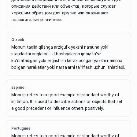
описания действий или объектов, которые служат
хорошим образцом для других или оказывают
положительное влияние.
O'zbek
Mobum taqlid qilishga arzigulik yaxshi namuna yoki
standartni anglatadi. U boshqalarga ijobiy ta'sir
ko'rsatadigan yoki ergashish kerak bo'lgan yaxshi namuna
bo'lgan harakatlar yoki narsalarni ta'riflash uchun ishlatiladi.
Español
Mobum refers to a good example or standard worthy of
imitation. It is used to describe actions or objects that set
a good precedent or influence others positively.
Português
Mobum refers to a good example or standard worthy of