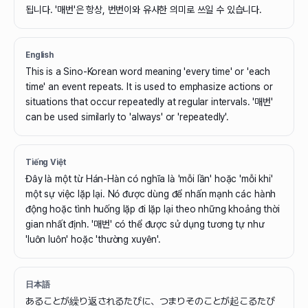
됩니다. '매번'은 항상, 번번이와 유사한 의미로 쓰일 수 있습니다.
English
This is a Sino-Korean word meaning 'every time' or 'each
time' an event repeats. It is used to emphasize actions or
situations that occur repeatedly at regular intervals. '매번'
can be used similarly to 'always' or 'repeatedly'.
Tiếng Việt
Đây là một từ Hán-Hàn có nghĩa là 'mỗi lần' hoặc 'mỗi khi'
một sự việc lặp lại. Nó được dùng để nhấn mạnh các hành
động hoặc tình huống lặp đi lặp lại theo những khoảng thời
gian nhất định. '매번' có thể được sử dụng tương tự như
'luôn luôn' hoặc 'thường xuyên'.
日本語
あることが繰り返されるたびに、つまりそのことが起こるたび