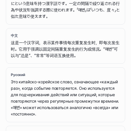
にという意味を持つ漢字語です。一定の間隔で繰り返される行
為や状況を強調する際に使われます。「매번」は「いつも、度々」と
似た意味で使えます。
中文
这是一个汉字词，表示某件事情每次重复发生时，即每次发生
时。它用于强调以固定间隔重复发生的行为或情况。“매번”可
以与“总是”、“常常”等词语互换使用。
Русский
Это китайско-корейское слово, означающее «каждый
раз», когда событие повторяется. Оно используется
для подчеркивания действий или ситуаций, которые
повторяются через регулярные промежутки времени.
«매번» может использоваться аналогично «всегда» или
«постоянно».