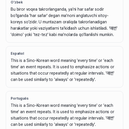
O'zbek
Bu biror voqea takrorlanganda, ya'ni har safar sodir
bo'lganda 'har safar' degan ma'noni anglatuvchi xitoy-
koreys so'zidir. U muntazam oraliqda takrorlanadigan
harakatlar yoki vaziyatlarni ta'kidlash uchun ishlatiladi. '매번'
'doimo' yoki 'tez-tez' kabi ma'nolarda qo'llanilishi mumkin.
Español
This is a Sino-Korean word meaning 'every time' or 'each
time' an event repeats. It is used to emphasize actions or
situations that occur repeatedly at regular intervals. '매번'
can be used similarly to 'always' or 'repeatedly'.
Português
This is a Sino-Korean word meaning 'every time' or 'each
time' an event repeats. It is used to emphasize actions or
situations that occur repeatedly at regular intervals. '매번'
can be used similarly to 'always' or 'repeatedly'.