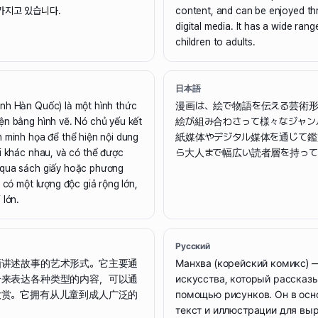
가지고 있습니다.
content, and can be enjoyed th
digital media. It has a wide ran
children to adults.
日本語
nh Hàn Quốc) là một hình thức
漫画は、絵で物語を伝える芸術形
ện bằng hình vẽ. Nó chủ yếu kết
絵が組み合わさって様々なジャン
h minh họa để thể hiện nội dung
紙媒体やデジタル媒体を通じて鑑
i khác nhau, và có thể được
ら大人まで幅広い読者層を持って
 qua sách giấy hoặc phương
ó có một lượng độc giả rộng lớn,
 lớn.
Русский
画讲述故事的艺术形式。它主要通
Манхва (корейский комикс) —
合来表达各种类型的内容，可以通
искусства, который рассказы
欣赏。它拥有从儿童到成人广泛的
помощью рисунков. Он в осн
текст и иллюстрации для вы