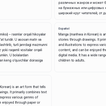
различных жанров и может 
на бумажных или цифровых н
широкий круг читателей, от д
Español
ksi) – rasmlar orqali hikoyalar
Manga (manhwa in Korean) is an 
'at turidir. U asosan matn va
stories through drawings. It pri
irlashtirib, turli janrdagi mazmunni
and illustrations to express var
 yoki raqamli vositalar orqali
content, and can be enjoyed th
umkin. U bolalardan
digital media. It has a wide ran
an keng o'quvchilar doirasiga
children to adults.
rean) is an art form that tells
wings. It primarily combines text
o express various genres of
e enjoyed through paper or