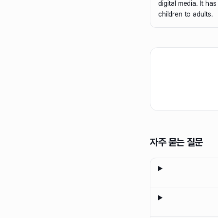
digital media. It ha
children to adults.
자주 묻는 질문