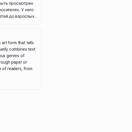
быть просмотрен
осителях. У него
етей до взрослых.
art form that tells
marily combines text
ious genres of
rough paper or
ge of readers, from