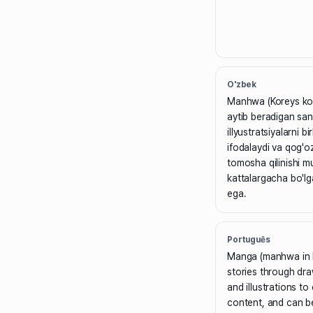
O'zbek
Manhwa (Koreys komi
aytib beradigan san
illyustratsiyalarni b
ifodalaydi va qog'oz
tomosha qilinishi m
kattalargacha bo'lg
ega.
Português
Manga (manhwa in Ko
stories through dra
and illustrations t
content, and can b