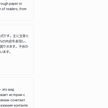
rough paper or
ge of readers, from
式です。主に文章と
ルの内容を表現し、
賞できます。子供か
います。
 это вид
вает истории с
овном сочетает
ражения контента