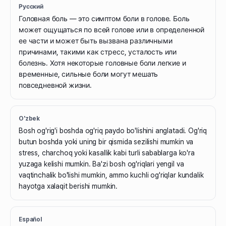
Русский
Головная боль — это симптом боли в голове. Боль
может ощущаться по всей голове или в определенной
ее части и может быть вызвана различными
причинами, такими как стресс, усталость или
болезнь. Хотя некоторые головные боли легкие и
временные, сильные боли могут мешать
повседневной жизни.
O'zbek
Bosh og'rig'i boshda og'riq paydo bo'lishini anglatadi. Og'riq
butun boshda yoki uning bir qismida sezilishi mumkin va
stress, charchoq yoki kasallik kabi turli sabablarga ko'ra
yuzaga kelishi mumkin. Ba'zi bosh og'riqlari yengil va
vaqtinchalik bo'lishi mumkin, ammo kuchli og'riqlar kundalik
hayotga xalaqit berishi mumkin.
Español