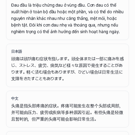
Đau đầu là triệu chứng đau ở vùng đầu. Cơn đau có thể
xuất hiện ở toàn bộ đầu hoặc một phần, và có thể do nhiều
nguyên nhân khác nhau như căng thẳng, mệt mỏi, hoặc
bệnh tật. Đôi khi cơn đau nhẹ và thoáng qua, nhưng nếu
nghiêm trọng có thể ảnh hưởng đến sinh hoạt hàng ngày.
日本語
頭痛は頭が痛む症状を指します。頭全体または一部に痛みを感
じ、ストレス、疲労、病気など様々な原因で発生することがあ
ります。軽く済む場合もありますが、ひどい場合は日常生活に
支障をきたすこともあります。
中文
头痛是指头部疼痛的症状。疼痛可能发生在整个头部或局部，
并可能由压力、疲劳或疾病等多种原因引起。有些头痛是轻微
且暂时的，但严重的头痛可能会影响日常生活。