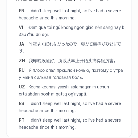
EN
I didn't sleep well last night, so I've had a severe
headache since this morning.
VI
Đêm qua tôi ngủ không ngon giấc nên sáng nay bị
đau đầu dữ dội.
JA
昨夜よく眠れなかったので、朝から頭痛がひどいで
す。
ZH
我昨晚没睡好，所以从早上开始头痛得很厉害。
RU
Я плохо спал прошлой ночью, поэтому с утра
у меня сильная головная боль.
UZ
Kecha kechasi yaxshi uxlamaganim uchun
ertalabdan boshim qattiq og'riyapti.
ES
I didn't sleep well last night, so I've had a severe
headache since this morning.
PT
I didn't sleep well last night, so I've had a severe
headache since this morning.