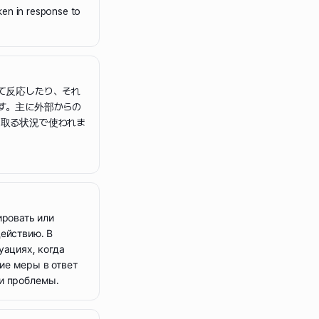
ken in response to
て反応したり、それ
す。主に外部からの
取る状況で使われま
ировать или
ействию. В
уациях, когда
ие меры в ответ
и проблемы.