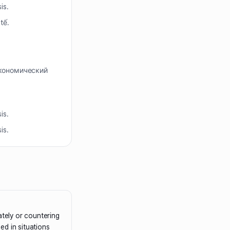
is.
tế.
экономический
is.
is.
ately or countering
sed in situations