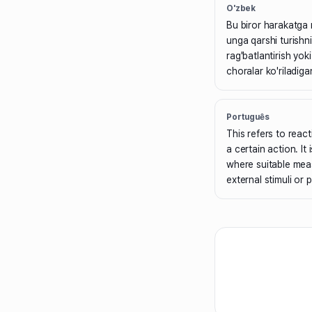
O'zbek
Bu biror harakatga 
unga qarshi turishn
rag'batlantirish yo
choralar ko'riladigan
Português
This refers to reac
a certain action. It 
where suitable mea
external stimuli or 