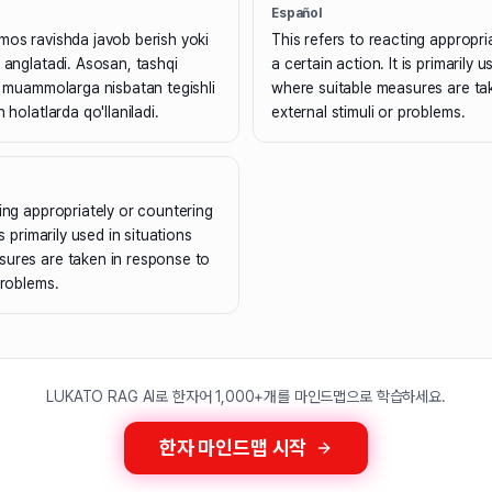
Español
mos ravishda javob berish yoki
This refers to reacting appropri
i anglatadi. Asosan, tashqi
a certain action. It is primarily u
ki muammolarga nisbatan tegishli
where suitable measures are ta
 holatlarda qo'llaniladi.
external stimuli or problems.
ting appropriately or countering
is primarily used in situations
sures are taken in response to
problems.
LUKATO RAG AI로 한자어 1,000+개를 마인드맵으로 학습하세요.
한자 마인드맵 시작