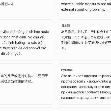
사용됩니다.
where suitable measures are ta
external stimuli or problems.
日本語
n việc phản ứng thích hợp hoặc
ある作用に対して、それに合わせ
nh động nhất định. Nó chủ yếu
に対抗したりすることを意味しま
 các tình huống mà các biện
刺激や問題に対して適切な措置を
c thực hiện để đối phó với các
す。
 đề bên ngoài.
Русский
恰当的反应或进行对抗。主要用于
Это означает адекватно реаг
题采取适当措施的情况。
противостоять какому-либо д
основном используется в сит
принимаются соответствующ
на внешние раздражители ил