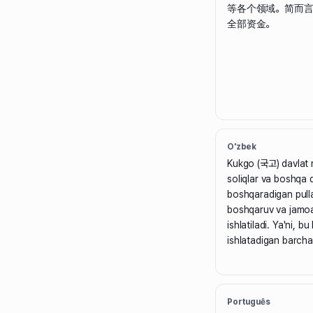
等各个领域。简而
全部资金。
O'zbek
Kukgo (국고) davlat 
soliqlar va boshqa d
boshqaradigan pullar
boshqaruv va jamoat 
ishlatiladi. Ya'ni, 
ishlatadigan barcha 
Português