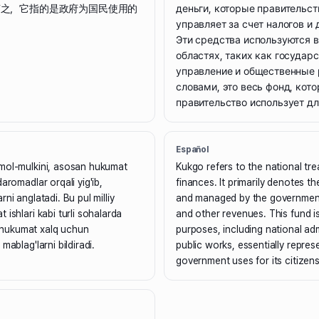
言之，它指的是政府为国民使用的
деньги, которые правительст
управляет за счет налогов и 
Эти средства используются 
областях, таких как государ
управление и общественные
словами, это весь фонд, кот
правительство использует дл
Español
mol-mulkini, asosan hukumat
Kukgo refers to the national tre
aromadlar orqali yig'ib,
finances. It primarily denotes t
ni anglatadi. Bu pul milliy
and managed by the governmen
ishlari kabi turli sohalarda
and other revenues. This fund is
bu hukumat xalq uchun
purposes, including national ad
mablag'larni bildiradi.
public works, essentially represe
government uses for its citizens