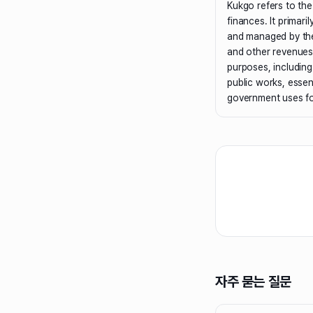
Kukgo refers to the
finances. It primar
and managed by th
and other revenues. 
purposes, including
public works, essent
government uses for
자주 묻는 질문