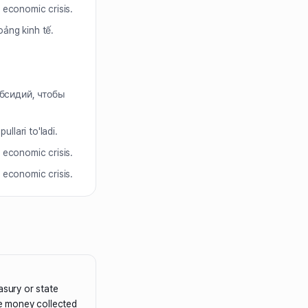
 economic crisis.
ảng kinh tế.
бсидий, чтобы
llari to'ladi.
 economic crisis.
 economic crisis.
asury or state
he money collected