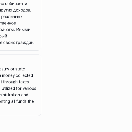
во собирает и
других доходов.
в различных
ственное
 работы. Иными
орый
я своих граждан.
asury or state
he money collected
t through taxes
 utilized for various
ministration and
nting all funds the
.