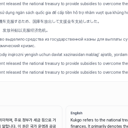
t released the national treasury to provide subsidies to overcome the
sử dụng ngân sách quốc gia để cấp tiền hỗ trợ nhằm vượt qua khủng ho
機を克服するため、国庫を放出して支援金を支給しました。
，发放补贴以克服经济危机。
во выделило средства из государственной казны для выплаты су
омический кризис.
diy inqirozni yengish uchun davlat xazinasidan mablag' ajratib, yordam pu
t released the national treasury to provide subsidies to overcome the
t released the national treasury to provide subsidies to overcome the
English
의미하며, 주로 정부가 세금 등으로 거
Kukgo refers to the national tre
 말합니다. 이 돈은 국가 운영과 공공
finances. It primarily denotes t