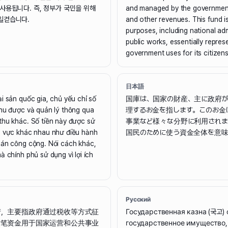
사용됩니다. 즉, 정부가 국민을 위해
and managed by the governmen
일컫습니다.
and other revenues. This fund is
purposes, including national ad
public works, essentially represe
government uses for its citizens
日本語
i sản quốc gia, chủ yếu chỉ số
国庫は、国家の財産、主に政府
thu được và quản lý thông qua
理するお金を指します。このお金
thu khác. Số tiền này được sử
事業など様々な分野に利用されま
h vực khác nhau như điều hành
国民のために使う資金全体を意味
 án công cộng. Nói cách khác,
à chính phủ sử dụng vì lợi ích
Русский
产，主要指政府通过税收等方式征
Государственная казна (국고) 
这笔资金用于国家运营和公共事业
государственное имущество,