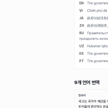
EN
The governmen
VI
Chính phủ đã 
JA
政府は経済危
ZH
政府动用国库
RU
Правительст
преодолеть экон
UZ
Hukumat iqtiso
ES
The governmen
PT
The governmen
9개 언어 번역
한국어
국고는 국가의 재산을 
두어들여 관리하는 돈을