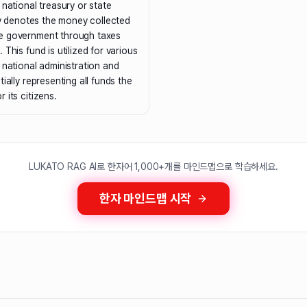
 national treasury or state
ily denotes the money collected
e government through taxes
This fund is utilized for various
 national administration and
ially representing all funds the
 its citizens.
LUKATO RAG AI로 한자어 1,000+개를 마인드맵으로 학습하세요.
한자 마인드맵 시작