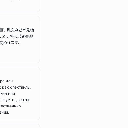
画、彫刻などを見物
ます。特に芸術作品
使われます。
тра или
о как спектакль,
тина или
льзуется, когда
жественных
ений.