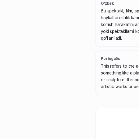
O'zbek
Bu spektakl, film, sp
haykaltaroshlik kabi
ko'rish harakatini a
yoki spektakllarni k
qo'llaniladi.
Português
This refers to the 
something like a pl
or sculpture. It is 
artistic works or p