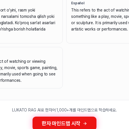
Español
ort o'yini, rasm yoki
This refers to the act of watchi
 narsalarni tomosha qilish yoki
something like a play, movie, sp
nglatadi. Ko'proq san'at asarlari
or sculpture. It is primarily use
o'rishga borish holatlarida
artistic works or performances.
act of watching or viewing
ay, movie, sports game, painting,
primarily used when going to see
erformances.
LUKATO RAG AI로 한자어 1,000+개를 마인드맵으로 학습하세요.
한자 마인드맵 시작