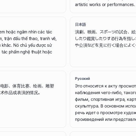
artistic works or performances.
日本語
xem hoặc ngắm nhìn các tác
演劇、映画、スポーツの試合、絵
, trận đấu thể thao, tranh vẽ,
したり鑑賞したりする行為を指し
u khắc. Nó chủ yếu được sử
や公演などを見に行く場合によく
c tác phẩm nghệ thuật hoặc
Русский
电影、体育比赛、绘画、雕塑
Это относится к акту просмо
艺术作品或表演的情况。
наблюдения чего-либо, таког
фильм, спортивная игра, кар
скульптура. В основном испо
речь идет о просмотре худо
произведений или представл