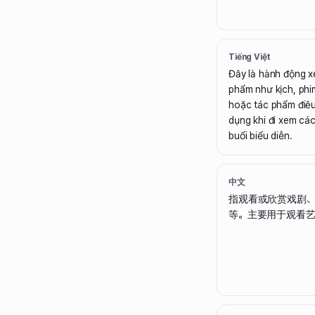
Tiếng Việt
Đây là hành động 
phẩm như kịch, phim
hoặc tác phẩm điê
dụng khi đi xem cá
buổi biểu diễn.
中文
指观看或欣赏戏剧、
等。主要用于观看