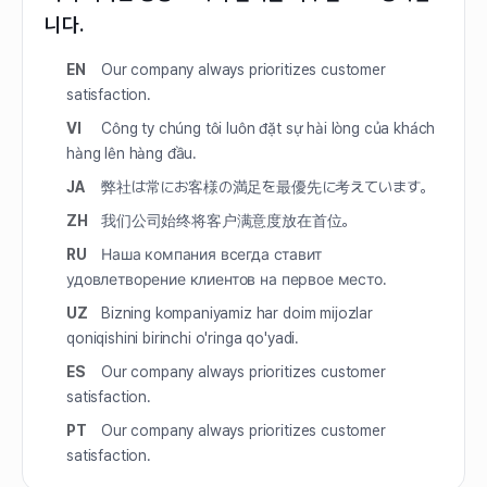
니다.
EN
Our company always prioritizes customer
satisfaction.
VI
Công ty chúng tôi luôn đặt sự hài lòng của khách
hàng lên hàng đầu.
JA
弊社は常にお客様の満足を最優先に考えています。
ZH
我们公司始终将客户满意度放在首位。
RU
Наша компания всегда ставит
удовлетворение клиентов на первое место.
UZ
Bizning kompaniyamiz har doim mijozlar
qoniqishini birinchi o'ringa qo'yadi.
ES
Our company always prioritizes customer
satisfaction.
PT
Our company always prioritizes customer
satisfaction.