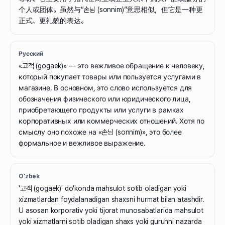
个人或团体。虽然与“손님 (sonnim)”意思相似，但它是一种更
正式、更礼貌的表达。
Русский
«고객 (gogaek)» — это вежливое обращение к человеку,
который покупает товары или пользуется услугами в
магазине. В основном, это слово используется для
обозначения физического или юридического лица,
приобретающего продукты или услуги в рамках
корпоративных или коммерческих отношений. Хотя по
смыслу оно похоже на «손님 (sonnim)», это более
формальное и вежливое выражение.
O'zbek
'고객 (gogaek)' do'konda mahsulot sotib oladigan yoki
xizmatlardan foydalanadigan shaxsni hurmat bilan atashdir.
U asosan korporativ yoki tijorat munosabatlarida mahsulot
yoki xizmatlarni sotib oladigan shaxs yoki guruhni nazarda