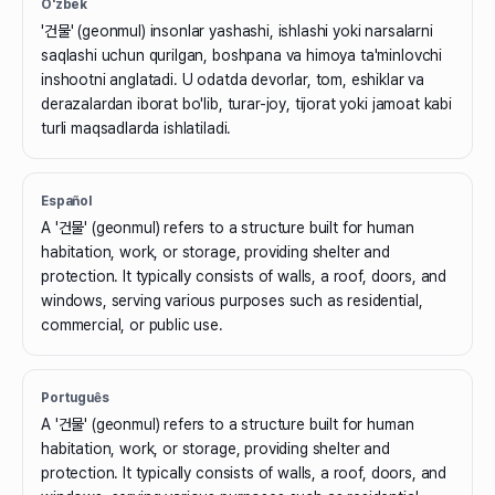
O'zbek
'건물' (geonmul) insonlar yashashi, ishlashi yoki narsalarni
saqlashi uchun qurilgan, boshpana va himoya ta'minlovchi
inshootni anglatadi. U odatda devorlar, tom, eshiklar va
derazalardan iborat bo'lib, turar-joy, tijorat yoki jamoat kabi
turli maqsadlarda ishlatiladi.
Español
A '건물' (geonmul) refers to a structure built for human
habitation, work, or storage, providing shelter and
protection. It typically consists of walls, a roof, doors, and
windows, serving various purposes such as residential,
commercial, or public use.
Português
A '건물' (geonmul) refers to a structure built for human
habitation, work, or storage, providing shelter and
protection. It typically consists of walls, a roof, doors, and