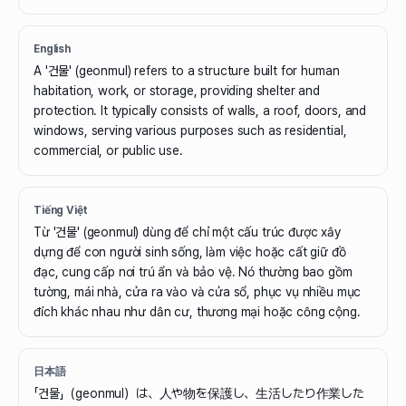
English
A '건물' (geonmul) refers to a structure built for human
habitation, work, or storage, providing shelter and
protection. It typically consists of walls, a roof, doors, and
windows, serving various purposes such as residential,
commercial, or public use.
Tiếng Việt
Từ '건물' (geonmul) dùng để chỉ một cấu trúc được xây
dựng để con người sinh sống, làm việc hoặc cất giữ đồ
đạc, cung cấp nơi trú ẩn và bảo vệ. Nó thường bao gồm
tường, mái nhà, cửa ra vào và cửa sổ, phục vụ nhiều mục
đích khác nhau như dân cư, thương mại hoặc công cộng.
日本語
「건물」（geonmul）は、人や物を保護し、生活したり作業した