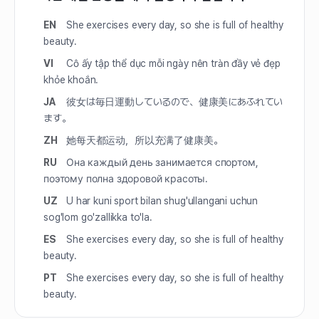
EN
She exercises every day, so she is full of healthy
beauty.
VI
Cô ấy tập thể dục mỗi ngày nên tràn đầy vẻ đẹp
khỏe khoắn.
JA
彼女は毎日運動しているので、健康美にあふれてい
ます。
ZH
她每天都运动，所以充满了健康美。
RU
Она каждый день занимается спортом,
поэтому полна здоровой красоты.
UZ
U har kuni sport bilan shug'ullangani uchun
sog'lom go'zallikka to'la.
ES
She exercises every day, so she is full of healthy
beauty.
PT
She exercises every day, so she is full of healthy
beauty.