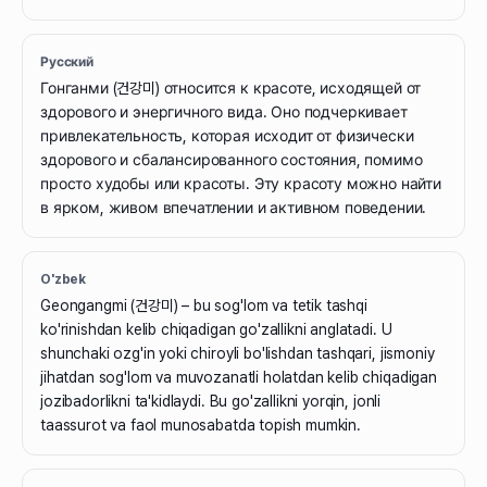
Русский
Гонганми (건강미) относится к красоте, исходящей от
здорового и энергичного вида. Оно подчеркивает
привлекательность, которая исходит от физически
здорового и сбалансированного состояния, помимо
просто худобы или красоты. Эту красоту можно найти
в ярком, живом впечатлении и активном поведении.
O'zbek
Geongangmi (건강미) – bu sog'lom va tetik tashqi
ko'rinishdan kelib chiqadigan go'zallikni anglatadi. U
shunchaki ozg'in yoki chiroyli bo'lishdan tashqari, jismoniy
jihatdan sog'lom va muvozanatli holatdan kelib chiqadigan
jozibadorlikni ta'kidlaydi. Bu go'zallikni yorqin, jonli
taassurot va faol munosabatda topish mumkin.