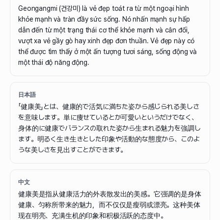
Geongangmi (건강미) là vẻ đẹp toát ra từ một ngoại hình
khỏe mạnh và tràn đầy sức sống. Nó nhấn mạnh sự hấp
dẫn đến từ một trạng thái cơ thể khỏe mạnh và cân đối,
vượt xa vẻ gầy gò hay xinh đẹp đơn thuần. Vẻ đẹp này có
thể được tìm thấy ở một ấn tượng tươi sáng, sống động và
một thái độ năng động.
日本語
「健康美」とは、健康的で活気に満ちた姿から感じられる美しさ
を意味します。単に痩せているとか可愛いというだけでなく、
身体的に健康でバランスの取れた姿から生まれる魅力を強調し
ます。明るく生き生きとした印象や活動的な態度から、このよ
うな美しさを見出すことができます。
中文
健康美是指从健康活力的外表散发出的美感。它强调的是身体
健康、匀称所带来的魅力，而不仅仅是瘦弱或漂亮。这种美体
现在明亮、充满生机的印象和积极活跃的态度中。