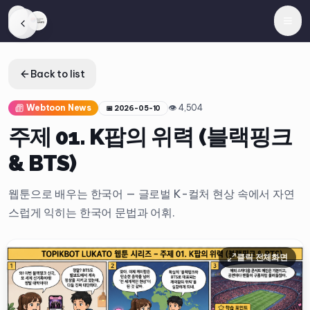
Back to list
Webtoon News
👁
4,504
📅
2026-05-10
주제 01. K팝의 위력 (블랙핑크
& BTS)
웹툰으로 배우는 한국어 — 글로벌 K-컬처 현상 속에서 자연
스럽게 익히는 한국어 문법과 어휘.
클릭 전체화면