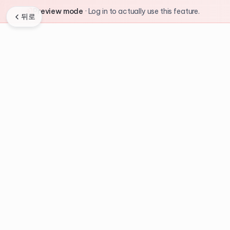
Preview mode
·
Log in to actually use this feature.
뒤로