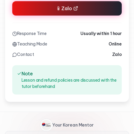
📱
Zalo
Response Time
Usually within 1 hour
Teaching Mode
Online
Contact
Zalo
Note
Lesson and refund policies are discussed with the
tutor beforehand
Your Korean Mentor