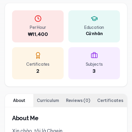
Per Hour
Education
Cử nhân
₩11,400
Certificates
Subjects
2
3
About
Curriculum
Reviews
(
0
)
Certificates
About Me
Xin chào, tôi là Chaein
