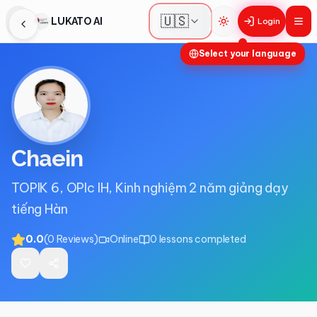
🇺🇸
LUKATO AI
Login
Toggle theme
Select your language
Chaein
TOPIK 6, OPIc IH, Kinh nghiệm 2 năm giảng dạy
tiếng Hàn
0.0
(
0
Reviews
)
Online
0
lessons completed