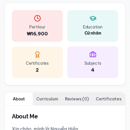
Per Hour
Education
Cử nhân
₩16,900
Certificates
Subjects
2
4
About
Curriculum
Reviews
(
0
)
Certificates
About Me
Xin chào, mình là Nguyễn Hiền.
