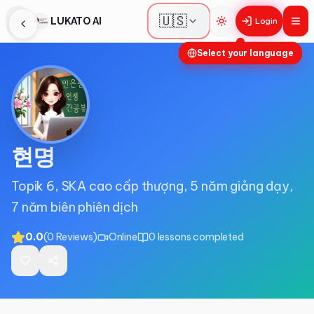
🇺🇸
LUKATO AI
Login
Toggle theme
Select your language
현명
Topik 6, SKA cao cấp thượng, 5 năm giảng dạy,
7 năm biên phiên dịch
0.0
(
0
Reviews
)
Online
0
lessons completed