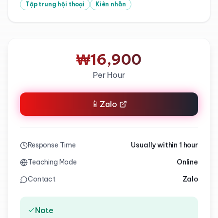
Tập trung hội thoại
Kiên nhẫn
₩16,900
Per Hour
📱
Zalo
Response Time
Usually within 1 hour
Teaching Mode
Online
Contact
Zalo
Note